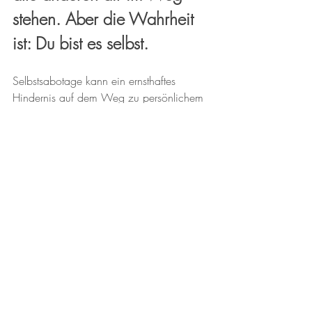
stehen. Aber die Wahrheit 
ist: Du bist es selbst.
Selbstsabotage kann ein ernsthaftes 
Hindernis auf dem Weg zu persönlichem 
und beruflichem Erfolg sein. Ob es sich 
um Perfektionismus, negative 
Selbstgespräche, Angst vor dem Scheitern 
oder Prokrastination handelt – jeder dieser 
Verhaltensmuster kann dein 
Selbstbewusstsein
 und 
Selbstvertrauen
beeinträchtigen. Die gute Nachricht ist: 
Du kannst lernen, diese Muster zu 
durchbrechen. Indem du bewusst an 
deiner 
persönlichen Weiterentwicklung
arbeitest, stärkst du nicht nur deine 
Resilienz, sondern baust auch das 