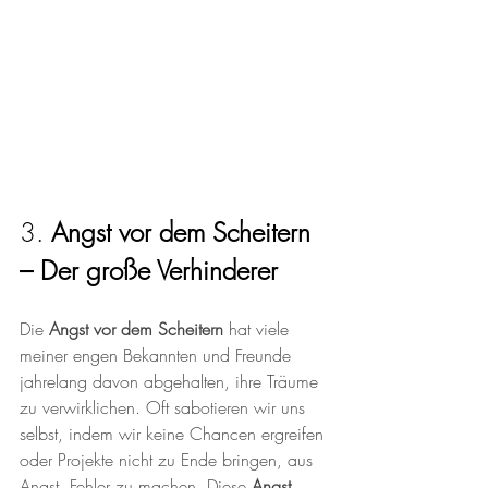
3. 
Angst vor dem Scheitern 
– Der große Verhinderer
Die 
Angst vor dem Scheitern
 hat viele 
meiner engen Bekannten und Freunde 
jahrelang davon abgehalten, ihre Träume 
zu verwirklichen. Oft sabotieren wir uns 
selbst, indem wir keine Chancen ergreifen 
oder Projekte nicht zu Ende bringen, aus 
Angst, Fehler zu machen. Diese 
Angst