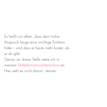
Es heißt vor allem, dass dein hoher 
Anspruch lange eine wichtige Funktion 
hatte – und dass er heute mehr kostet, als 
er dir gibt.
Genau an dieser Stelle setze ich in 
meinem 
Perfektionismus-Intensivkurs
 an. 
Hier geht es nicht darum, deinen 
Anspruch loszuwerden oder dich zu 
verändern, sondern darum, den 
inneren 
Druck zu lösen, der sich darunter 
aufgebaut hat. Es geht darum, neue 
innere Erfahrungen von Sicherheit zu 
machen, die nicht über Leistung oder 