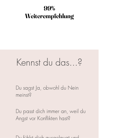
99%
99%
Weiterempfehlung
Weiterempfehlung
Kennst du das...?
Du sagst Ja, obwohl du Nein
meinst?
Du passt dich immer an, weil du
Angst vor Konflikten hast?
Du fühlst dich ausgelaugt und