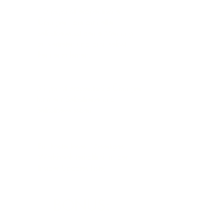
10 psychotherapeutische
Übungen, die dir helfen,
selbstbewusst deine Meinung
zu vertreten und dich selbst
kennenzulernen.
3 hypnotherapeutische Übungen
für mehr Selbstliebe und
Selbstbewusstsein
Ein kostenloses 16-seitiges
Workbook (erhältlich in der
Insider Updates Liste)
BONUS: