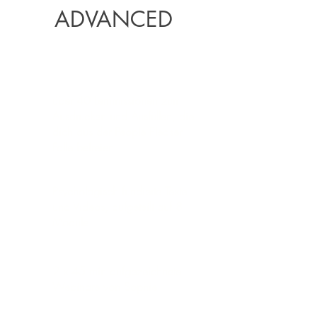
ADVANCED
über 40 Lernmissionen zum
Ausdrucken und Ausfüllen, die
dich aus der People Pleaser
Falle befreien
Psychologisch fundierte Texte
und Videos, aufgeteilt auf 8
Module
2 x 45 min aufgezeichnete
Webinare von Sophie