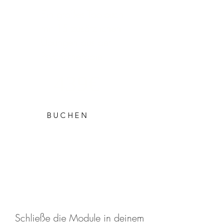
Ein großes Toolbuch
mit 15 zusätzlichen
Übungen aus der
Psychotherapie
439€
BUCHEN
Schließe die Module in deinem