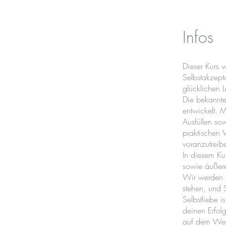
Infos
Dieser Kurs 
Selbstakzepta
glücklichen 
Die bekannte
entwickelt. 
Ausfüllen so
praktischen 
voranzutreib
In diesem Ku
sowie äußere
Wir werden g
stehen, und 
Selbstliebe i
deinen Erfol
auf dem Weg 