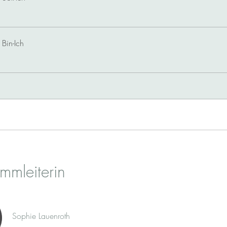
 Bin-Ich
mmleiterin
Sophie Lauenroth