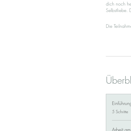
dich noch he
Die Teilnah
Überbl
Einführun
.
5 Schritte
Arbeit am 