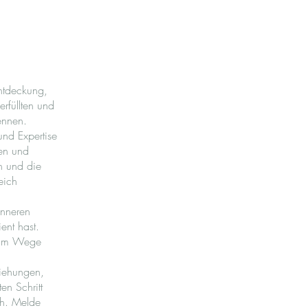
entdeckung,
erfüllten und
ennen.
und Expertise
ken und
n und die
eich
inneren
ent hast.
l im Wege
ziehungen,
en Schritt
ch. Melde