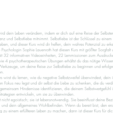
wird dein Leben verändern, indem er dich auf eine Reise der Selbst
nz und Selbstliebe mitnimmt. Selbstliebe ist der Schlüssel zu einem 
Leben, und dieser Kurs wird dir helfen, dein wahres Potenzial zu erk
 Psychologin Sophie Lauenroth hat diesen Kurs mit größter Sorgfalt 
Mit 32 informativen Videoeinheiten, 22 Lernmissionen zum Ausdruc
wie 4 psychotherapeutischen Übungen erhältst du das nötige Wisse
Werkzeuge, um deine Reise zur Selbstliebe zu beginnen und erfolgr
en.
rs wirst du lernen, wie du negative Selbstzweifel überwindest, dein 
n Fokus neu legst und dir selbst die Liebe zu schenken, die du verdi
emeinsam Hindernisse identifizieren, die deinem Selbstwertgefüh
Strategien entwickeln, um sie zu überwinden.
st nicht egoistisch; sie ist lebensnotwendig. Sie beeinflusst deine Be
g und dein allgemeines Wohlbefinden. Wenn du bereit bist, den erst
zu einem erfüllteren Leben zu machen, dann ist dieser Kurs für di