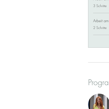
.
3 Schritte
Arbeit am
.
2 Schritte
Progra